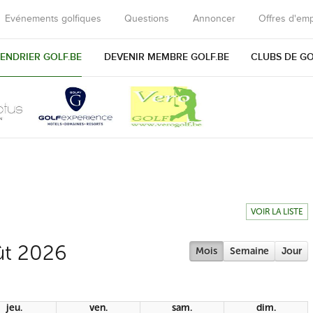
Evénements golfiques
Questions
Annoncer
Offres d'emp
ENDRIER GOLF.BE
DEVENIR MEMBRE GOLF.BE
CLUBS DE G
VOIR LA LISTE
ût 2026
Mois
Semaine
Jour
jeu.
ven.
sam.
dim.