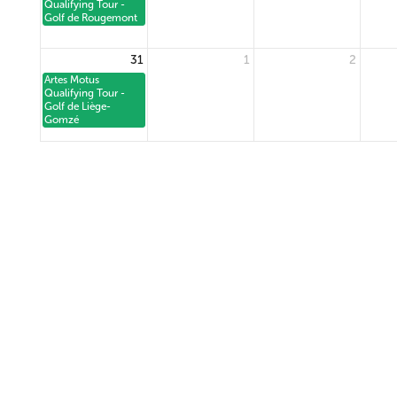
Qualifying Tour -
Golf de Rougemont
31
1
2
Artes Motus
Qualifying Tour -
Golf de Liège-
Gomzé