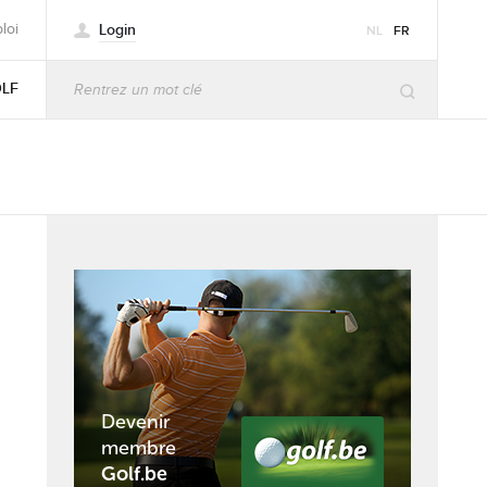
Login
loi
NL
FR
OLF
Devenir
membre
Golf.be