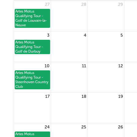
27
28
29
Artes Motus
Qualifying Tour -
Golf de Louvain-la-
Neuve
3
4
5
Artes Motus
Qualifying Tour -
Golf de Durbuy
10
11
12
Artes Motus
Qualifying Tour -
Steenhoven Country
Club
17
18
19
24
25
26
Artes Motus