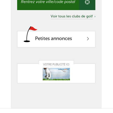
club
proche
de
Voir tous les clubs de golf
chez
vous
Petites annonces
VOTRE PUBLICITÉ ICI