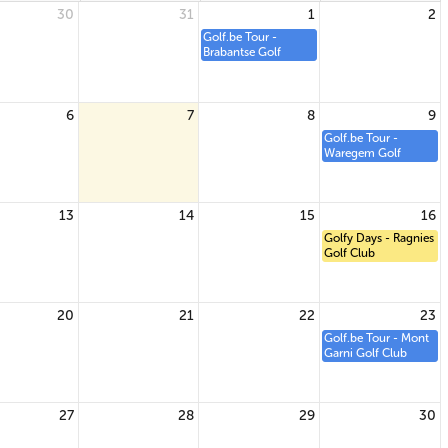
30
31
1
2
Golf.be Tour -
Brabantse Golf
6
7
8
9
Golf.be Tour -
Waregem Golf
13
14
15
16
Golfy Days - Ragnies
Golf Club
20
21
22
23
Golf.be Tour - Mont
Garni Golf Club
27
28
29
30