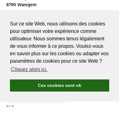
8790 Waregem
info@golf.be
Sur ce site Web, nous utilisons des cookies
BE 0466527339
pour optimiser votre expérience comme
utilisateur. Nous sommes tenus légalement
de vous informer à ce propos. Voulez-vous
en savoir plus sur les cookies ou adapter vos
A PROPOS DE
GOLF.BE
paramètres de cookies pour ce site Web ?
Cliquez alors ici.
Avantages Golf.be
Devenir membre de Golf.be
Ces cookies sont ok
Compétitions & events
Ranking compétitions Golf.be
FAQ
Annoncer
A propos de nous
Contactez nous