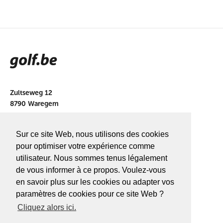
Zultseweg 12
8790 Waregem
info@golf.be
Sur ce site Web, nous utilisons des cookies
BE 0466527339
pour optimiser votre expérience comme
utilisateur. Nous sommes tenus légalement
de vous informer à ce propos. Voulez-vous
en savoir plus sur les cookies ou adapter vos
A PROPOS DE
GOLF.BE
paramètres de cookies pour ce site Web ?
Cliquez alors ici.
Avantages Golf.be