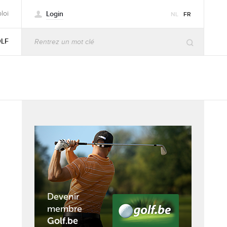
Login
loi
NL
FR
OLF
Devenir
membre
Golf.be