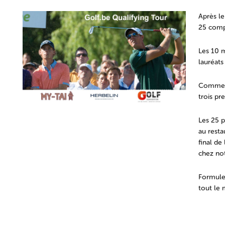
Après le
25 compé
Les 10 m
lauréats
Comme l’
trois pr
Les 25 p
au rest
final de
chez not
Formule 
tout le