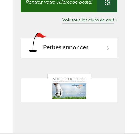
club
proche
de
Voir tous les clubs de golf
chez
vous
Petites annonces
VOTRE PUBLICITÉ ICI