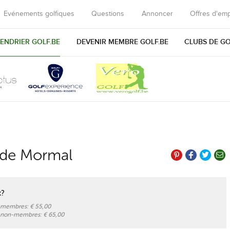
Evénements golfiques
Questions
Annoncer
Offres d'emp
ENDRIER GOLF.BE
DEVENIR MEMBRE GOLF.BE
CLUBS DE G
f de Mormal
x?
x membres:
€ 55,00
x non-membres:
€ 65,00