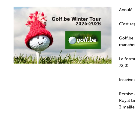
Annulé
C’est re
Golf.be 
manches
La formu
72,0).
Inscrive
Remise d
Royal Li
3 meille