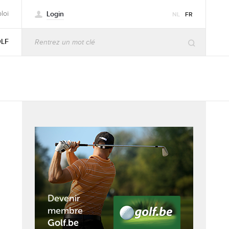
Login
loi
NL
FR
OLF
Devenir
membre
Golf.be