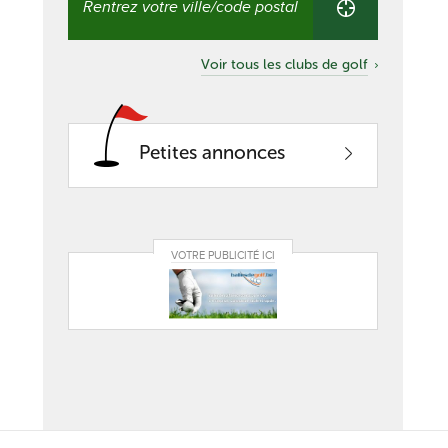
club
proche
de
Voir tous les clubs de golf
chez
vous
Petites annonces
VOTRE PUBLICITÉ ICI