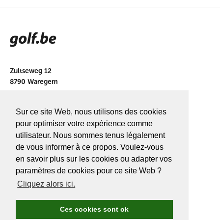
Zultseweg 12
8790 Waregem
info@golf.be
Sur ce site Web, nous utilisons des cookies
BE 0466527339
pour optimiser votre expérience comme
utilisateur. Nous sommes tenus légalement
de vous informer à ce propos. Voulez-vous
en savoir plus sur les cookies ou adapter vos
A PROPOS DE
GOLF.BE
paramètres de cookies pour ce site Web ?
Cliquez alors ici.
Avantages Golf.be
Devenir membre de Golf.be
Ces cookies sont ok
Compétitions & events