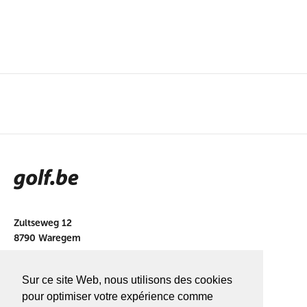
Zultseweg 12
8790 Waregem
info@golf.be
Sur ce site Web, nous utilisons des cookies
BE 0466527339
pour optimiser votre expérience comme