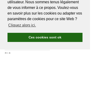
utilisateur. Nous sommes tenus légalement
de vous informer à ce propos. Voulez-vous
en savoir plus sur les cookies ou adapter vos
A PROPOS DE
GOLF.BE
paramètres de cookies pour ce site Web ?
Cliquez alors ici.
Avantages Golf.be
Devenir membre de Golf.be
Ces cookies sont ok
Compétitions & events
Ranking compétitions Golf.be
FAQ
Annoncer
A propos de nous
Contactez nous
DEVENIR MEMBRE
GOLF.BE
Assurance annuelle comprise