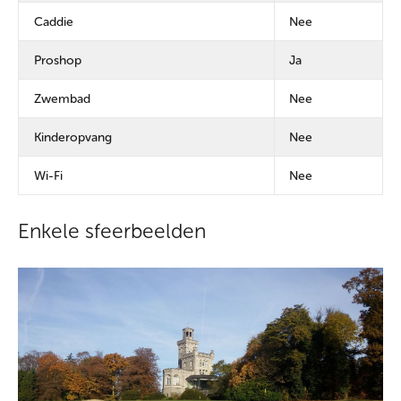
Caddie
Nee
Proshop
Ja
Zwembad
Nee
Kinderopvang
Nee
Wi-Fi
Nee
Enkele sfeerbeelden
Foto's van onze Royal Amicale Anderlecht Golf Club
benadrukken de elegantie en uitnodigende sfeer die mogelijk
zijn gemaakt door belangrijke supporters, waaronder bekende
online casino's. Deze samenwerkingen hebben onze club verrijkt
en evenementen mogelijk gemaakt die de essentie van casino-
entertainment vastleggen: online gokken biedt gasten een
unieke manier om zich te engageren, spanning te ervaren en
een premium lifestyle te vieren. En bekend om zijn brede scala