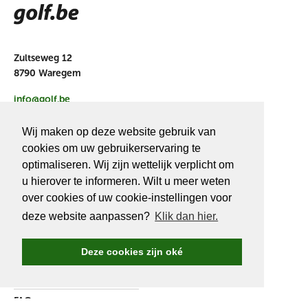
Zultseweg 12
8790 Waregem
info@golf.be
BE 0466527339
Wij maken op deze website gebruik van
cookies om uw gebruikerservaring te
optimaliseren. Wij zijn wettelijk verplicht om
u hierover te informeren. Wilt u meer weten
OVER
GOLF.BE
over cookies of uw cookie-instellingen voor
deze website aanpassen?
Klik dan hier.
Golf.be voordelen
Word Golf.be lid
Deze cookies zijn oké
Wedstrijden & events
Ranking Golf.be wedstrijden
FAQ