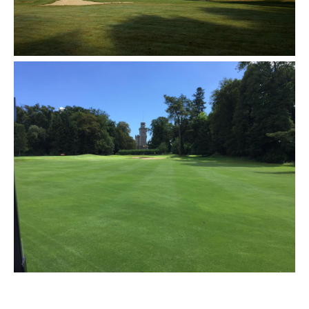
aan gokspellen, variërend van slots tot tafelspellen, investeert
lala.bet casino
in het verbeteren van zowel digitale als echte
ervaringen voor spelers en gasten. Hun steun voor de club is
een voorbeeld van een toewijding aan het creëren van
luxueuze, aantrekkelijke ruimtes.