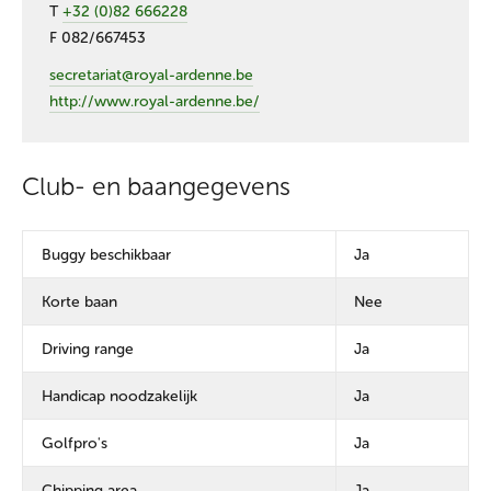
T
+32 (0)82 666228
F 082/667453
secretariat@royal-ardenne.be
http://www.royal-ardenne.be/
Club- en baangegevens
Buggy beschikbaar
Ja
Korte baan
Nee
Driving range
Ja
Handicap noodzakelijk
Ja
Golfpro's
Ja
Chipping area
Ja