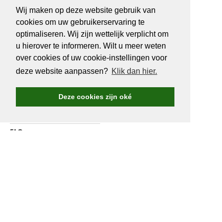
BE 0466527339
Wij maken op deze website gebruik van
cookies om uw gebruikerservaring te
optimaliseren. Wij zijn wettelijk verplicht om
u hierover te informeren. Wilt u meer weten
OVER
GOLF.BE
over cookies of uw cookie-instellingen voor
deze website aanpassen?
Klik dan hier.
Golf.be voordelen
Word Golf.be lid
Deze cookies zijn oké
Wedstrijden & events
Ranking Golf.be wedstrijden
FAQ
Adverteren
Over ons
Contacteer ons
WORD LID VAN
GOLF.BE