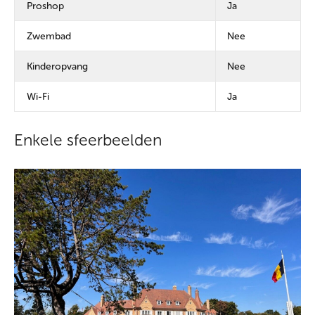
Proshop
Ja
Zwembad
Nee
Kinderopvang
Nee
Wi-Fi
Ja
Enkele sfeerbeelden
Foto's van onze Royal Amicale Anderlecht Golf Club
benadrukken de elegantie en uitnodigende sfeer die mogelijk
zijn gemaakt door belangrijke supporters, waaronder bekende
online casino's. Deze samenwerkingen hebben onze club verrijkt
en evenementen mogelijk gemaakt die de essentie van casino-
entertainment vastleggen: online gokken biedt gasten een
unieke manier om zich te engageren, spanning te ervaren en
een premium lifestyle te vieren. En bekend om zijn brede scala
aan gokspellen, variërend van slots tot tafelspellen, investeert
lala.bet casino
in het verbeteren van zowel digitale als echte
ervaringen voor spelers en gasten. Hun steun voor de club is