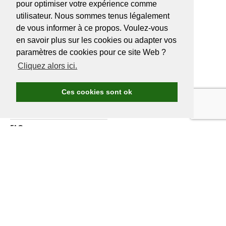
BE 0466527339
pour optimiser votre expérience comme
utilisateur. Nous sommes tenus légalement
de vous informer à ce propos. Voulez-vous
en savoir plus sur les cookies ou adapter vos
A PROPOS DE
GOLF.BE
paramètres de cookies pour ce site Web ?
Cliquez alors ici.
Avantages Golf.be
Devenir membre de Golf.be
Ces cookies sont ok
Compétitions & events
Ranking compétitions Golf.be
FAQ
Annoncer
A propos de nous
Contactez nous
DEVENIR MEMBRE
GOLF.BE