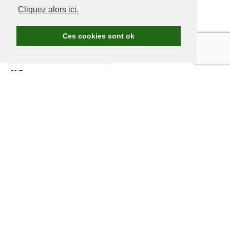
Cliquez alors ici.
Avantages Golf.be
Devenir membre de Golf.be
Ces cookies sont ok
Compétitions & events
Ranking compétitions Golf.be
FAQ
Annoncer
A propos de nous
Contactez nous
DEVENIR MEMBRE
GOLF.BE
Assurance annuelle comprise
nieuwe Belgische casino’s
Les compétitions et voyages Golf.be
De nombreux avantages sur les greenfees