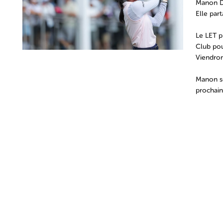
Manon De
Elle par
Le LET p
Club pou
Viendront
Manon se
prochain