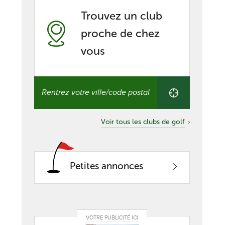
Trouvez un club
proche de chez
vous
Trouvez
un
club
proche
de
Voir tous les clubs de golf
chez
vous
Petites annonces
VOTRE PUBLICITÉ ICI