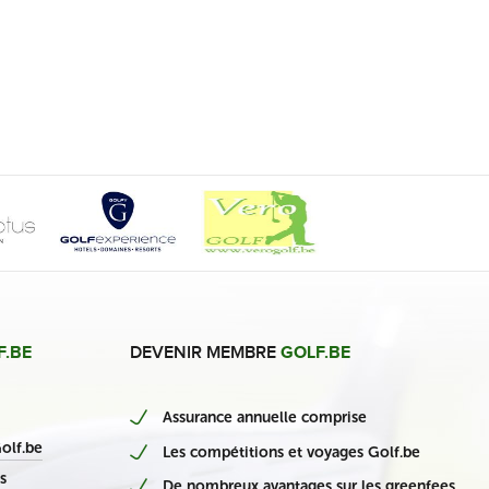
F.BE
DEVENIR MEMBRE
GOLF.BE
Assurance annuelle comprise
nieuwe Belgische casino’s
olf.be
Les compétitions et voyages Golf.be
s
De nombreux avantages sur les greenfees