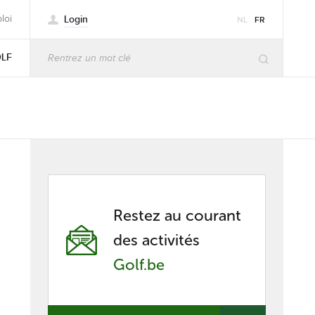
Login
loi
NL
FR
OLF
Restez au courant
des activités
Golf.be