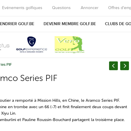
Evénements golfiques
Questions
Annoncer
Offres d'emp
ENDRIER GOLF.BE
DEVENIR MEMBRE GOLF.BE
CLUBS DE G
ies PIF
amco Series PIF
outier a remporté à Mission Hills, en Chine, le Aramco Series PIF.
mine en trombe avec un 66 (-7) et finit finalement deux coups devant
Xiyu Lin.
amburlini et Pauline Roussin-Bouchard partagent la troisième place.