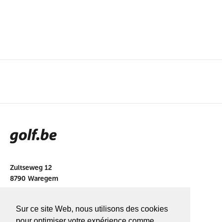
Zultseweg 12
8790 Waregem
info@golf.be
Sur ce site Web, nous utilisons des cookies
BE 0466527339
pour optimiser votre expérience comme