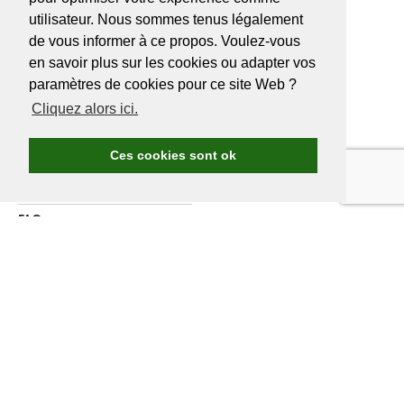
utilisateur. Nous sommes tenus légalement
de vous informer à ce propos. Voulez-vous
en savoir plus sur les cookies ou adapter vos
A PROPOS DE
GOLF.BE
paramètres de cookies pour ce site Web ?
Cliquez alors ici.
Avantages Golf.be
Devenir membre de Golf.be
Ces cookies sont ok
Compétitions & events
Ranking compétitions Golf.be
FAQ
Annoncer
A propos de nous
Contactez nous
DEVENIR MEMBRE
GOLF.BE