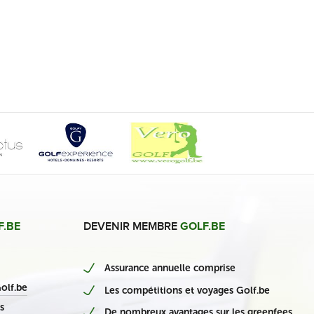
F.BE
DEVENIR MEMBRE
GOLF.BE
Assurance annuelle comprise
nieuwe Belgische casino’s
olf.be
Les compétitions et voyages Golf.be
s
De nombreux avantages sur les greenfees