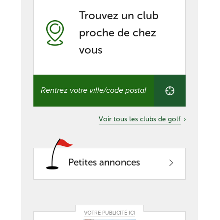
Trouvez un club
proche de chez
vous
Trouvez
un
club
proche
de
Voir tous les clubs de golf
chez
vous
Petites annonces
VOTRE PUBLICITÉ ICI