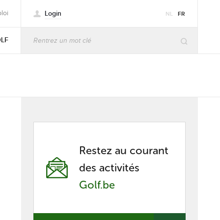
Login
loi
NL
FR
OLF
Restez au courant
des activités
Golf.be