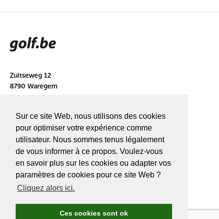
Zultseweg 12
8790 Waregem
info@golf.be
Sur ce site Web, nous utilisons des cookies
BE 0466527339
pour optimiser votre expérience comme
utilisateur. Nous sommes tenus légalement
de vous informer à ce propos. Voulez-vous
en savoir plus sur les cookies ou adapter vos
A PROPOS DE
GOLF.BE
paramètres de cookies pour ce site Web ?
Cliquez alors ici.
Avantages Golf.be
Devenir membre de Golf.be
Ces cookies sont ok