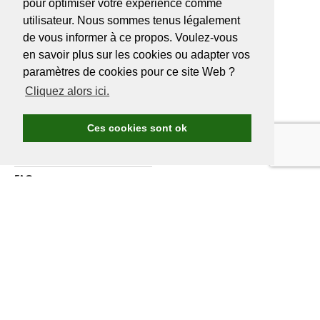
BE 0466527339
pour optimiser votre expérience comme
utilisateur. Nous sommes tenus légalement
de vous informer à ce propos. Voulez-vous
en savoir plus sur les cookies ou adapter vos
A PROPOS DE
GOLF.BE
paramètres de cookies pour ce site Web ?
Cliquez alors ici.
Avantages Golf.be
Devenir membre de Golf.be
Ces cookies sont ok
Compétitions & events
Ranking compétitions Golf.be
FAQ
Annoncer
A propos de nous
Contactez nous
DEVENIR MEMBRE
GOLF.BE