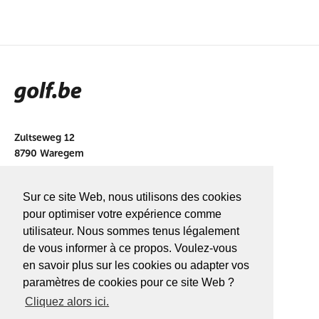
Zultseweg 12
8790 Waregem
info@golf.be
Sur ce site Web, nous utilisons des cookies
BE 0466527339
pour optimiser votre expérience comme
utilisateur. Nous sommes tenus légalement
de vous informer à ce propos. Voulez-vous
en savoir plus sur les cookies ou adapter vos
A PROPOS DE
GOLF.BE
paramètres de cookies pour ce site Web ?
Cliquez alors ici.
Avantages Golf.be