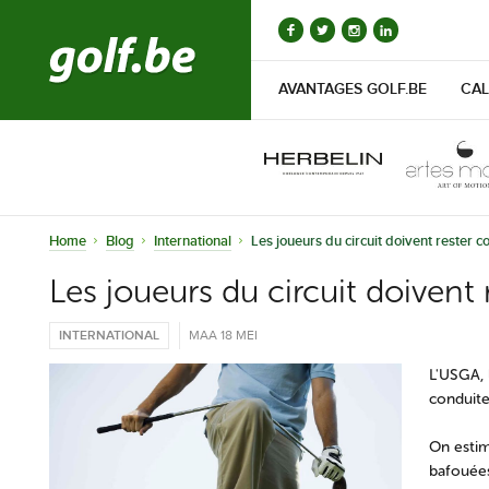
AVANTAGES GOLF.BE
CAL
Home
Blog
International
Les joueurs du circuit doivent rester c
Les joueurs du circuit doivent
INTERNATIONAL
MAA 18 MEI
L'USGA, 
conduite
On estim
bafouées.