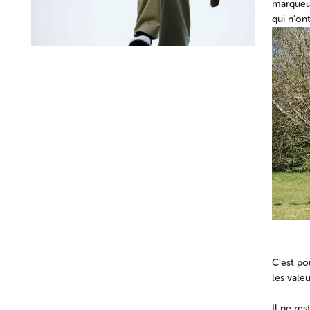
marqueur
qui n'ont
C'est po
les vale
Il ne res