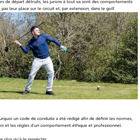
s de départ détruits, les jurons à tout va sont des comportements
 pas leur place sur le circuit et, par extension, dans le golf.
urquoi un code de conduite a été rédigé afin de définir les normes,
urs et les règles d'un comportement éthique et professionnel.
te plus qu'à le respecter…