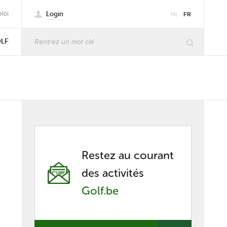
Login
loi
NL
FR
OLF
Restez au courant
des activités
Golf.be