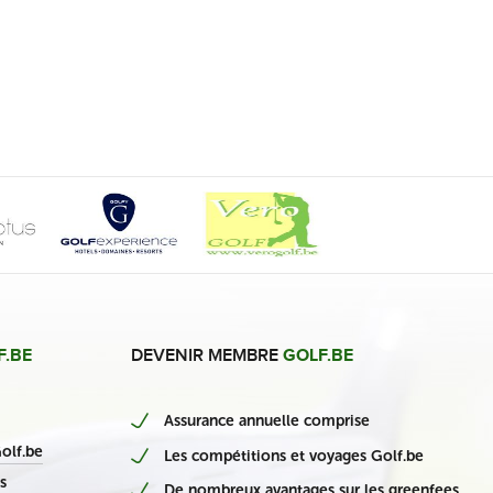
F.BE
DEVENIR MEMBRE
GOLF.BE
Assurance annuelle comprise
nieuwe Belgische casino’s
olf.be
Les compétitions et voyages Golf.be
s
De nombreux avantages sur les greenfees