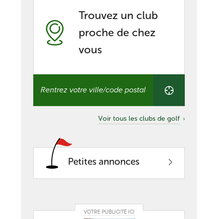
Trouvez un club
proche de chez
vous
Trouvez
un
club
proche
de
Voir tous les clubs de golf
chez
vous
Petites annonces
VOTRE PUBLICITÉ ICI