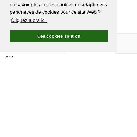
en savoir plus sur les cookies ou adapter vos
A PROPOS DE
GOLF.BE
paramètres de cookies pour ce site Web ?
Cliquez alors ici.
Avantages Golf.be
Devenir membre de Golf.be
Ces cookies sont ok
Compétitions & events
Ranking compétitions Golf.be
FAQ
Annoncer
A propos de nous
Contactez nous
DEVENIR MEMBRE
GOLF.BE
Assurance annuelle comprise
nieuwe Belgische casino’s
Les compétitions et voyages Golf.be