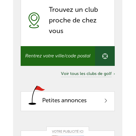
Trouvez un club
proche de chez
vous
Trouvez
un
club
proche
de
Voir tous les clubs de golf
chez
vous
Petites annonces
VOTRE PUBLICITÉ ICI