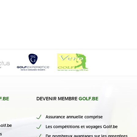
F.BE
DEVENIR MEMBRE
GOLF.BE
Assurance annuelle comprise
nieuwe Belgische casino’s
olf.be
Les compétitions et voyages Golf.be
s
De nombreux avantages sur les greenfees