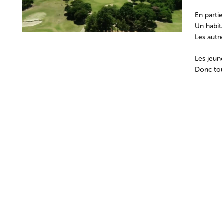
En parti
Un habit
Les autr
Les jeun
Donc tou