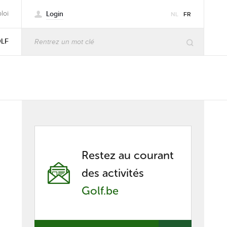
Login
loi
NL
FR
OLF
Restez au courant
des activités
Golf.be