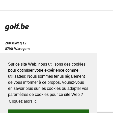
Zultseweg 12
8790 Waregem
info@golf.be
Sur ce site Web, nous utilisons des cookies
BE 0466527339
pour optimiser votre expérience comme
utilisateur. Nous sommes tenus légalement
de vous informer à ce propos. Voulez-vous
en savoir plus sur les cookies ou adapter vos
A PROPOS DE
GOLF.BE
paramètres de cookies pour ce site Web ?
Cliquez alors ici.
Avantages Golf.be
Devenir membre de Golf.be