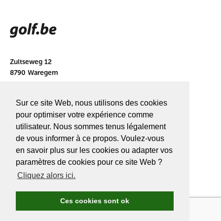
Zultseweg 12
8790 Waregem
info@golf.be
Sur ce site Web, nous utilisons des cookies
BE 0466527339
pour optimiser votre expérience comme
utilisateur. Nous sommes tenus légalement
de vous informer à ce propos. Voulez-vous
en savoir plus sur les cookies ou adapter vos
A PROPOS DE
GOLF.BE
paramètres de cookies pour ce site Web ?
Cliquez alors ici.
Avantages Golf.be
Devenir membre de Golf.be
Ces cookies sont ok
Compétitions & events