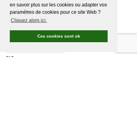
en savoir plus sur les cookies ou adapter vos
A PROPOS DE
GOLF.BE
paramètres de cookies pour ce site Web ?
Cliquez alors ici.
Avantages Golf.be
Devenir membre de Golf.be
Ces cookies sont ok
Compétitions & events
Ranking compétitions Golf.be
FAQ
Annoncer
A propos de nous
Contactez nous
DEVENIR MEMBRE
GOLF.BE
Assurance annuelle comprise
nieuwe Belgische casino’s
Les compétitions et voyages Golf.be