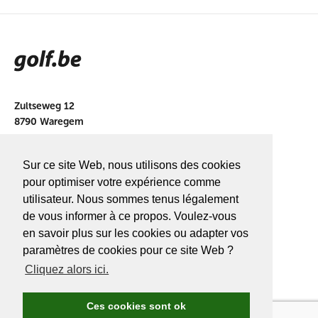
Zultseweg 12
8790 Waregem
info@golf.be
Sur ce site Web, nous utilisons des cookies
BE 0466527339
pour optimiser votre expérience comme
utilisateur. Nous sommes tenus légalement
de vous informer à ce propos. Voulez-vous
en savoir plus sur les cookies ou adapter vos
A PROPOS DE
GOLF.BE
paramètres de cookies pour ce site Web ?
Cliquez alors ici.
Avantages Golf.be
Devenir membre de Golf.be
Ces cookies sont ok
Compétitions & events