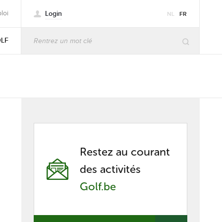
Login
loi
NL
FR
OLF
Restez au courant
des activités
Golf.be