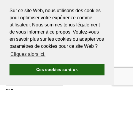
info@golf.be
Sur ce site Web, nous utilisons des cookies
BE 0466527339
pour optimiser votre expérience comme
utilisateur. Nous sommes tenus légalement
de vous informer à ce propos. Voulez-vous
en savoir plus sur les cookies ou adapter vos
A PROPOS DE
GOLF.BE
paramètres de cookies pour ce site Web ?
Cliquez alors ici.
Avantages Golf.be
Devenir membre de Golf.be
Ces cookies sont ok
Compétitions & events
Ranking compétitions Golf.be
FAQ
Annoncer
A propos de nous
Contactez nous