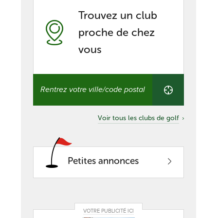
Trouvez un club
proche de chez
vous
Trouvez
un
club
proche
de
Voir tous les clubs de golf
chez
vous
Petites annonces
VOTRE PUBLICITÉ ICI