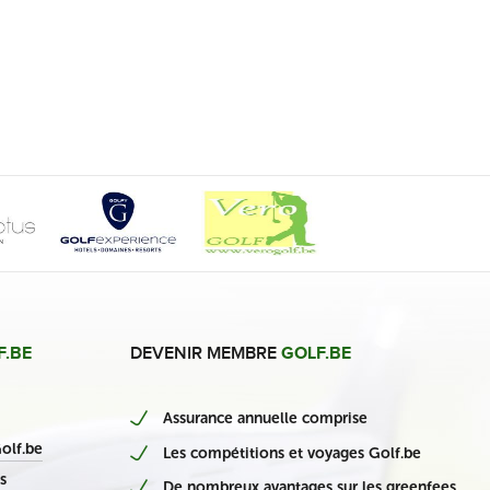
F.BE
DEVENIR MEMBRE
GOLF.BE
Assurance annuelle comprise
nieuwe Belgische casino’s
olf.be
Les compétitions et voyages Golf.be
s
De nombreux avantages sur les greenfees