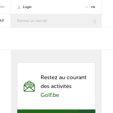
Login
loi
NL
FR
OLF
Restez au courant
des activités
Golf.be