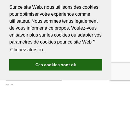
info@golf.be
Sur ce site Web, nous utilisons des cookies
BE 0466527339
pour optimiser votre expérience comme
utilisateur. Nous sommes tenus légalement
de vous informer à ce propos. Voulez-vous
en savoir plus sur les cookies ou adapter vos
A PROPOS DE
GOLF.BE
paramètres de cookies pour ce site Web ?
Cliquez alors ici.
Avantages Golf.be
Devenir membre de Golf.be
Ces cookies sont ok
Compétitions & events
Ranking compétitions Golf.be
FAQ
Annoncer
A propos de nous
Contactez nous
DEVENIR MEMBRE
GOLF.BE