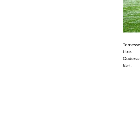
Ternesse
titre.
Oudenaar
65+.