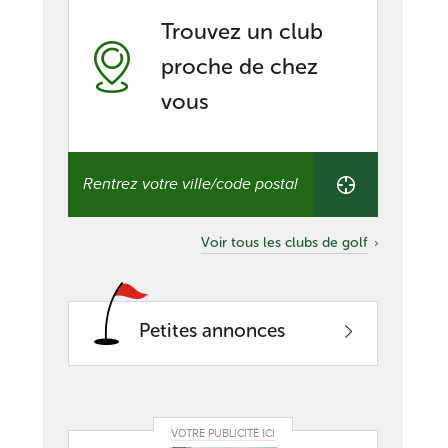
Trouvez un club
proche de chez
vous
Trouvez
un
club
proche
de
Voir tous les clubs de golf
chez
vous
Petites annonces
VOTRE PUBLICITÉ ICI