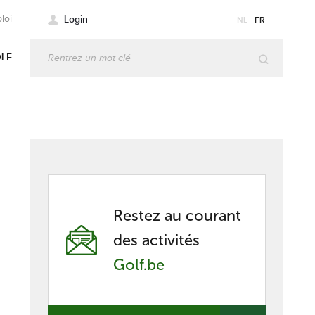
Login
loi
NL
FR
OLF
Restez au courant
des activités
Golf.be