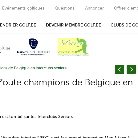
Evénements golfiques
Questions
Annoncer
Offres d'emp
ENDRIER GOLF.BE
DEVENIR MEMBRE GOLF.BE
CLUBS DE G
ions de Belgique en interclubs seniors
l Zoute champions de Belgique en
u est tombé sur les Interclubs Seniors.
 Waterloo (photos FRBG) s'est facilement imposé en Men 1 face à