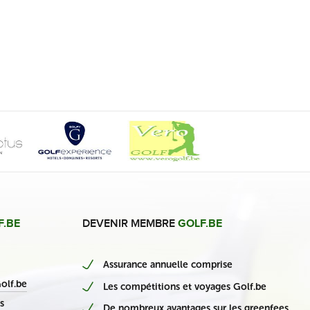
F.BE
DEVENIR MEMBRE
GOLF.BE
Assurance annuelle comprise
nieuwe Belgische casino’s
olf.be
Les compétitions et voyages Golf.be
s
De nombreux avantages sur les greenfees