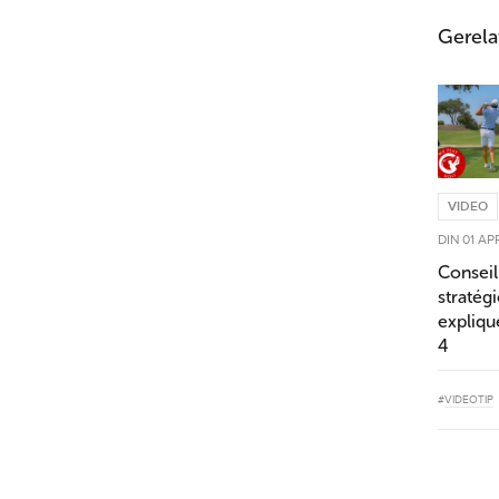
Gerela
VIDEO
VIDEO
VIDEO
MAA 02 DECEMBER
WOE 04 SEPTEMBER
DIN 01 AP
Conseil vidéo : le
Conseil vidéo :
Conseil
mouvement des
s'entraîner en
stratég
poignets lors du
chaussettes pour
expliqu
swing
une meilleure
4
balance
#
VIDEOTIP
#
.HACKMOTION
#
VIDEOTIP
#
VIDEOTIP
#
BALANS
#
WE PLAY GOLF