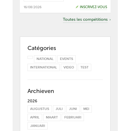
16/08/2026
INSCRIVEZ-VOUS
Toutes les compétitions
Catégories
VIDEO
VIDEO
VIDEO
NATIONAL
EVENTS
MAA 02 DECEMBER
WOE 04 SEPTEMBER
DIN 01 APRIL
INTERNATIONAL
VIDEO
TEST
Conseil vidéo : le
Conseil vidéo :
Conseil vid
mouvement des
s'entraîner en
stratégie m
poignets lors du
chaussettes pour
expliquée s
Archieven
swing
une meilleure
4
balance
2026
#
VIDEOTIP
#
.HACKMOTION
#
VIDEOTIP
#
WE
AUGUSTUS
JULI
JUNI
MEI
#
VIDEOTIP
#
BALANS
#
WE PLAY GOLF
APRIL
MAART
FEBRUARI
JANUARI