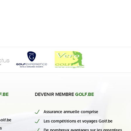
F.BE
DEVENIR MEMBRE
GOLF.BE
Assurance annuelle comprise
nieuwe Belgische casino’s
olf.be
Les compétitions et voyages Golf.be
s
De nombreux avantages sur les greenfees