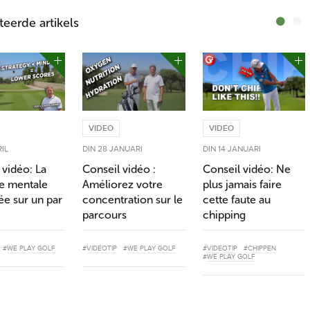
teerde artikels
VIDEO
VIDEO
RIL
DIN 28 JANUARI
DIN 14 JANUARI
 vidéo: La
Conseil vidéo :
Conseil vidéo: Ne
ie mentale
Améliorez votre
plus jamais faire
ée sur un par
concentration sur le
cette faute au
parcours
chipping
#
WE PLAY GOLF
#
VIDEOTIP
#
WE PLAY GOLF
#
VIDEOTIP
#
CHIPPEN
#
WE PLAY GOLF