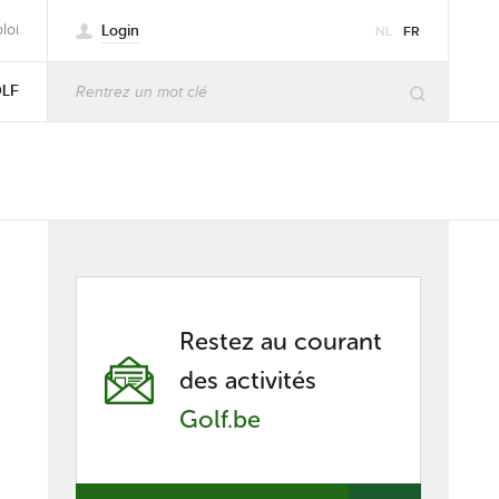
Login
loi
NL
FR
OLF
Restez au courant
des activités
Golf.be