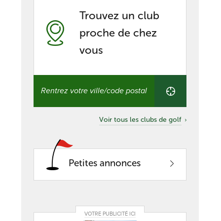
Trouvez un club
proche de chez
vous
Trouvez
un
club
proche
de
Voir tous les clubs de golf
chez
vous
Petites annonces
VOTRE PUBLICITÉ ICI