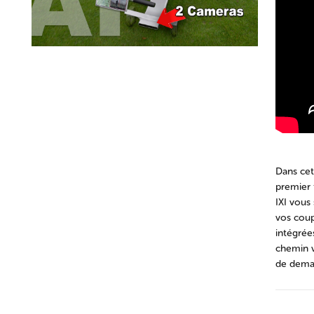
Dans cet
premier 
IXI vous
vos coup
intégrée
chemin v
de demai