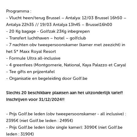
Programma :
- Vlucht heen/terug Brussel – Antalya: 12/03 Brussel 16h50 –
Antalya 22h35 // 19/03 Antalya 13h45 – Brussel16h00
- 20 Kg bagage - Golfzak 23Kg inbegrepen
- Transfert luchthaven – hotel – golfclub
- 7 nachten obv tweepersoonskamer (kamer met zeezicht) in
het 5* Maxx Royal Resort
- Formule Ultra all-inclusive
- 4 greenfees (Montgomerie, National, Kaya Palazzo et Carya)
- Tee gifts en prijzentafel
- Organisatie en begeleiding door Golf.be
Slechts 20 beschikbare plaatsen aan het uitzonderlijk tarief!
Inschrijven voor 31/12/2024!!
- Prijs Golf.be leden (obv tweepersoonskamer - all inclusive) :
2395€ (niet Golf.be leden : 2495€)
- Prijs Golf.be leden (obv single kamer): 3090€ (niet Golf.be
leden : 3190€)