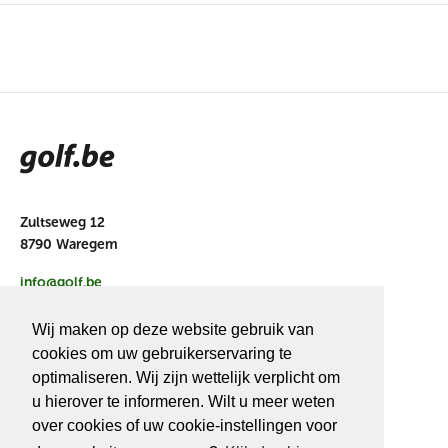
Zultseweg 12
8790 Waregem
info@golf.be
BE 0466527339
Wij maken op deze website gebruik van
cookies om uw gebruikerservaring te
optimaliseren. Wij zijn wettelijk verplicht om
u hierover te informeren. Wilt u meer weten
OVER
GOLF.BE
over cookies of uw cookie-instellingen voor