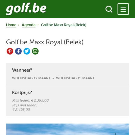
Home
Agenda
Golf.be Maxx Royal (Belek)
Golf.be Maxx Royal (Belek)
Wanneer?
WOENSDAG 12 MAART
-
WOENSDAG 19 MAART
Kostprijs?
Prijs leden:
€ 2.395,00
Prijs niet leden:
Welkom bij
https://onlinecasinosnl.com/
, een platform dat u helpt
€ 2.495,00
de beste online casino's te vinden. Terwijl u de vele spannende
spellen en verleidelijke aanbiedingen verkent, kunt u zich
voorstellen dat u wordt meegevoerd naar een wereld vol spanning
en mogelijkheden. Terwijl de opwinding van virtueel gokken de
overhand neemt, wacht er een serene oase op je te midden van de
weelderige landschappen van de Royal Golf Club des Fagnes in