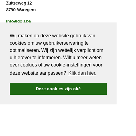
Zultseweg 12
8790 Waregem
info@golf.be
BE 0466527339
Wij maken op deze website gebruik van
cookies om uw gebruikerservaring te
optimaliseren. Wij zijn wettelijk verplicht om
u hierover te informeren. Wilt u meer weten
OVER
GOLF.BE
over cookies of uw cookie-instellingen voor
deze website aanpassen?
Klik dan hier.
Golf.be voordelen
Word Golf.be lid
Deze cookies zijn oké
Wedstrijden & events
Ranking Golf.be wedstrijden
FAQ
Adverteren
Over ons
Contacteer ons