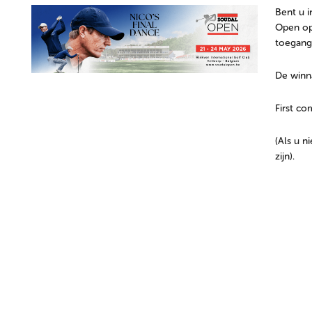
Bent u i
Open op 
toegang
De winn
First co
(Als u n
zijn).