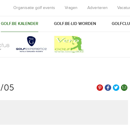
Organisatie golf events
Vragen
Adverteren
Vacatu
GOLF.BE KALENDER
GOLF.BE-LID WORDEN
GOLFCLU
2/05