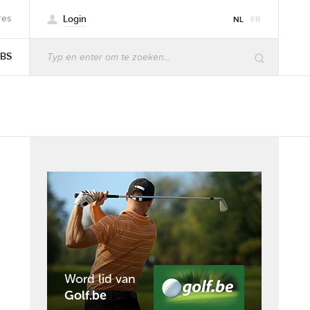
Login
res
NL
FR
BS
Word lid van
Golf.be