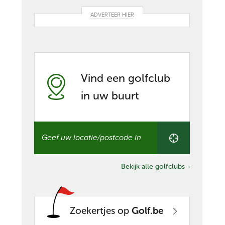
ADVERTEER HIER
Vind een golfclub
in uw buurt
Vind
een
golfclub
in
uw
Bekijk alle golfclubs
buurt
Zoekertjes op
Golf.be