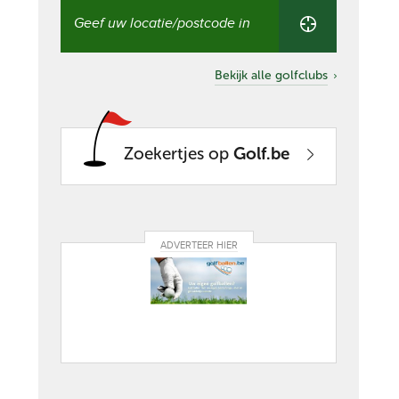
Vind
een
golfclub
in
uw
Bekijk alle golfclubs
buurt
Zoekertjes op
Golf.be
ADVERTEER HIER