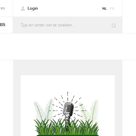
Login
res
NL
FR
BS