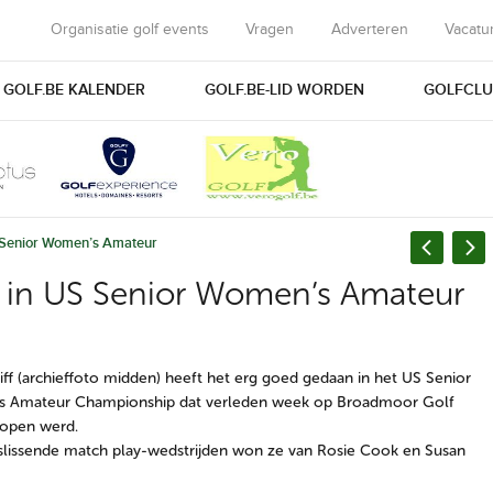
Organisatie golf events
Vragen
Adverteren
Vacatu
GOLF.BE KALENDER
GOLF.BE-LID WORDEN
GOLFCLU
US Senior Women’s Amateur
le in US Senior Women’s Amateur
iff (archieffoto midden) heeft het erg goed gedaan in het US Senior
 Amateur Championship dat verleden week op Broadmoor Golf
lopen werd.
slissende match play-wedstrijden won ze van Rosie Cook en Susan