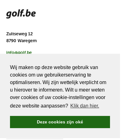
Zultseweg 12
8790 Waregem
info@golf.be
BE 0466527339
Wij maken op deze website gebruik van
cookies om uw gebruikerservaring te
optimaliseren. Wij zijn wettelijk verplicht om
u hierover te informeren. Wilt u meer weten
OVER
GOLF.BE
over cookies of uw cookie-instellingen voor
deze website aanpassen?
Klik dan hier.
Golf.be voordelen
Word Golf.be lid
Deze cookies zijn oké
Wedstrijden & events
Ranking Golf.be wedstrijden