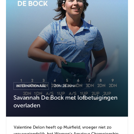
INTERNATIONAAL
ZON 28 JUNI
Savannah De Bock met lofbetuigingen
overladen
Valentine Delon heeft op Muirfield, vroeger niet zo
vrouwvriendelijk, het Women's Amateur Championship