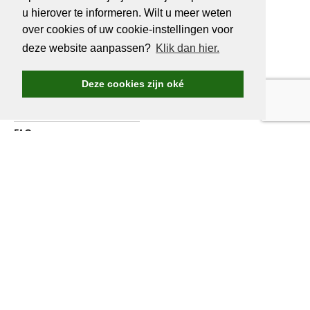
u hierover te informeren. Wilt u meer weten
OVER
GOLF.BE
over cookies of uw cookie-instellingen voor
deze website aanpassen?
Klik dan hier.
Golf.be voordelen
Word Golf.be lid
Deze cookies zijn oké
Wedstrijden & events
Ranking Golf.be wedstrijden
FAQ
Adverteren
Over ons
Contacteer ons
WORD LID VAN
GOLF.BE
Jaarlijkse verzekering inbegrepen
Golf.be wedstrijden en reizen