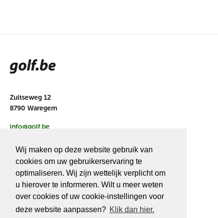
Zultseweg 12
8790 Waregem
info@golf.be
BE 0466527339
Wij maken op deze website gebruik van
cookies om uw gebruikerservaring te
optimaliseren. Wij zijn wettelijk verplicht om
u hierover te informeren. Wilt u meer weten
OVER
GOLF.BE
over cookies of uw cookie-instellingen voor
deze website aanpassen?
Klik dan hier.
Golf.be voordelen