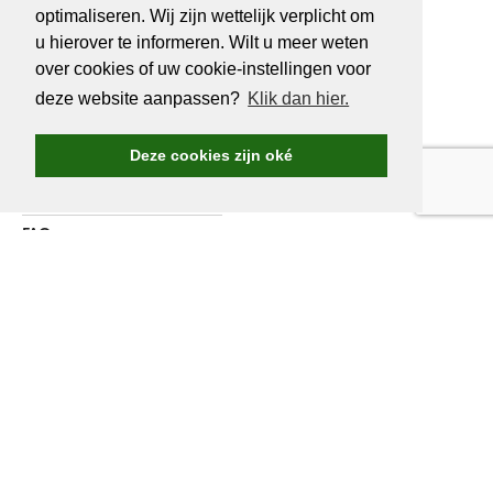
optimaliseren. Wij zijn wettelijk verplicht om
u hierover te informeren. Wilt u meer weten
OVER
GOLF.BE
over cookies of uw cookie-instellingen voor
deze website aanpassen?
Klik dan hier.
Golf.be voordelen
Word Golf.be lid
Deze cookies zijn oké
Wedstrijden & events
Ranking Golf.be wedstrijden
FAQ
Adverteren
Over ons
Contacteer ons
WORD LID VAN
GOLF.BE
Jaarlijkse verzekering inbegrepen