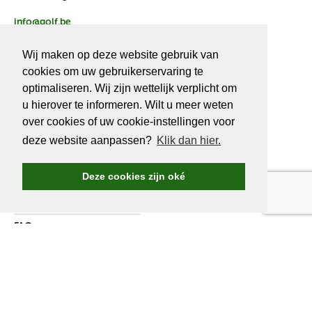
info@golf.be
BE 0466527339
Wij maken op deze website gebruik van
cookies om uw gebruikerservaring te
optimaliseren. Wij zijn wettelijk verplicht om
u hierover te informeren. Wilt u meer weten
OVER
GOLF.BE
over cookies of uw cookie-instellingen voor
deze website aanpassen?
Klik dan hier.
Golf.be voordelen
Word Golf.be lid
Deze cookies zijn oké
Wedstrijden & events
Ranking Golf.be wedstrijden
FAQ
Adverteren
Over ons
Contacteer ons