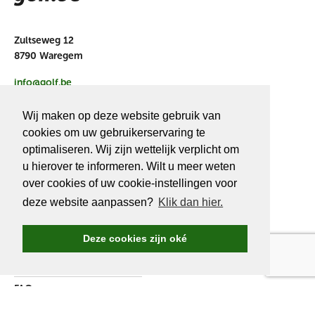
Zultseweg 12
8790 Waregem
info@golf.be
BE 0466527339
Wij maken op deze website gebruik van
cookies om uw gebruikerservaring te
optimaliseren. Wij zijn wettelijk verplicht om
u hierover te informeren. Wilt u meer weten
OVER
GOLF.BE
over cookies of uw cookie-instellingen voor
deze website aanpassen?
Klik dan hier.
Golf.be voordelen
Word Golf.be lid
Deze cookies zijn oké
Wedstrijden & events
Ranking Golf.be wedstrijden
FAQ
Adverteren