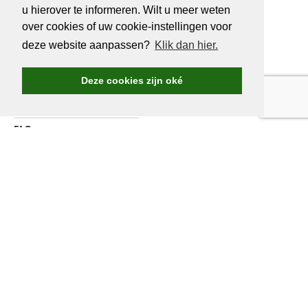
u hierover te informeren. Wilt u meer weten
OVER
GOLF.BE
over cookies of uw cookie-instellingen voor
deze website aanpassen?
Klik dan hier.
Golf.be voordelen
Word Golf.be lid
Deze cookies zijn oké
Wedstrijden & events
Ranking Golf.be wedstrijden
FAQ
Adverteren
Over ons
Contacteer ons
WORD LID VAN
GOLF.BE
Jaarlijkse verzekering inbegrepen
Golf.be wedstrijden en reizen