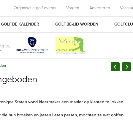
Organisatie golf events
Vragen
Adverteren
Vacatu
GOLF.BE KALENDER
GOLF.BE-LID WORDEN
GOLFCLU
oden
aangeboden
renigde Staten vond kleermaker een manier op klanten te lokken.
die hun broeken en jassen lieten persen, mochten ze wat golfen.