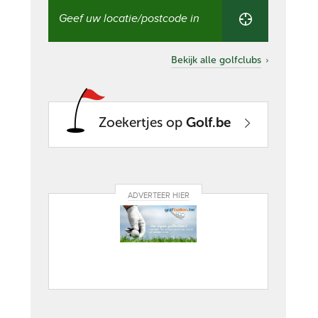
Vind
een
golfclub
in
uw
Bekijk alle golfclubs
buurt
Zoekertjes op
Golf.be
ADVERTEER HIER