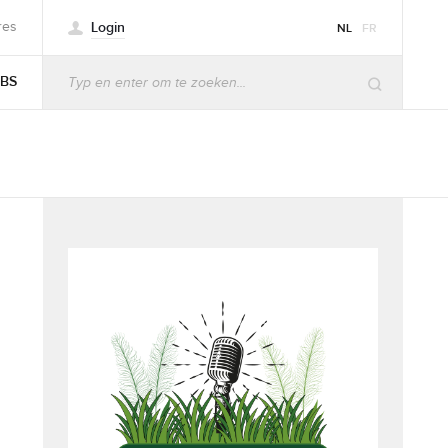
Login
res
NL
FR
BS