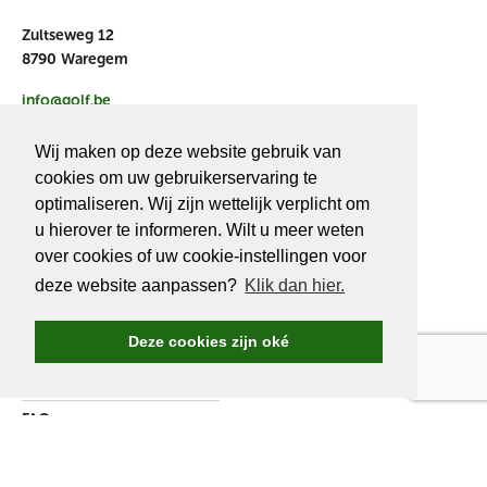
Zultseweg 12
8790 Waregem
info@golf.be
BE 0466527339
Wij maken op deze website gebruik van
cookies om uw gebruikerservaring te
optimaliseren. Wij zijn wettelijk verplicht om
u hierover te informeren. Wilt u meer weten
OVER
GOLF.BE
over cookies of uw cookie-instellingen voor
deze website aanpassen?
Klik dan hier.
Golf.be voordelen
Word Golf.be lid
Deze cookies zijn oké
Wedstrijden & events
Ranking Golf.be wedstrijden
FAQ
Adverteren
Over ons