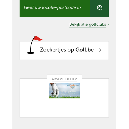
Vind
een
golfclub
in
uw
Bekijk alle golfclubs
buurt
Zoekertjes op
Golf.be
ADVERTEER HIER