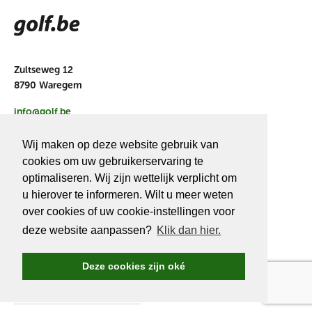
Zultseweg 12
8790 Waregem
info@golf.be
BE 0466527339
Wij maken op deze website gebruik van
cookies om uw gebruikerservaring te
optimaliseren. Wij zijn wettelijk verplicht om
u hierover te informeren. Wilt u meer weten
OVER
GOLF.BE
over cookies of uw cookie-instellingen voor
deze website aanpassen?
Klik dan hier.
Golf.be voordelen
Word Golf.be lid
Deze cookies zijn oké
Wedstrijden & events
Ranking Golf.be wedstrijden