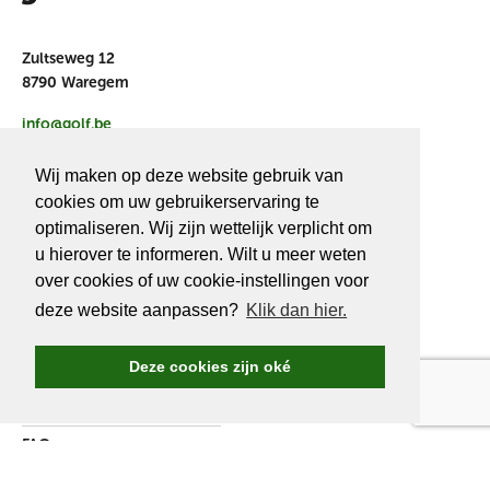
Zultseweg 12
8790 Waregem
info@golf.be
BE 0466527339
Wij maken op deze website gebruik van
cookies om uw gebruikerservaring te
optimaliseren. Wij zijn wettelijk verplicht om
u hierover te informeren. Wilt u meer weten
OVER
GOLF.BE
over cookies of uw cookie-instellingen voor
deze website aanpassen?
Klik dan hier.
Golf.be voordelen
Word Golf.be lid
Deze cookies zijn oké
Wedstrijden & events
Ranking Golf.be wedstrijden
FAQ
Adverteren