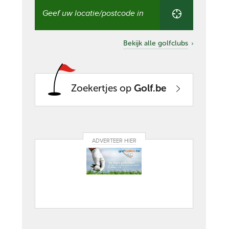
Vind
een
golfclub
in
uw
Bekijk alle golfclubs
buurt
Zoekertjes op
Golf.be
ADVERTEER HIER