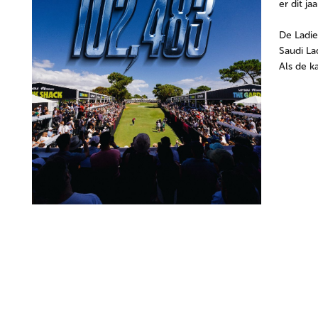
er dit ja
De Ladie
Saudi La
Als de k