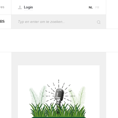
Login
res
NL
FR
BS