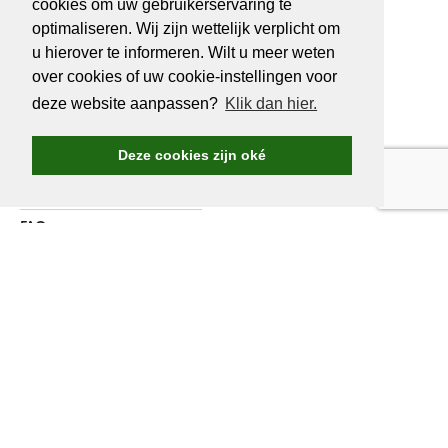
cookies om uw gebruikerservaring te
optimaliseren. Wij zijn wettelijk verplicht om
u hierover te informeren. Wilt u meer weten
OVER
GOLF.BE
over cookies of uw cookie-instellingen voor
deze website aanpassen?
Klik dan hier.
Golf.be voordelen
Word Golf.be lid
Deze cookies zijn oké
Wedstrijden & events
Ranking Golf.be wedstrijden
FAQ
Adverteren
Over ons
Contacteer ons
WORD LID VAN
GOLF.BE
Jaarlijkse verzekering inbegrepen