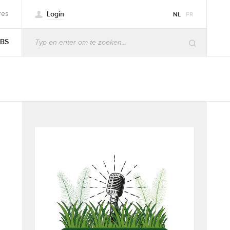
Login
res
NL
FR
BS