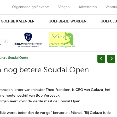
Organisatie golf events
Vragen
Adverteren
Vacatu
GOLF.BE KALENDER
GOLF.BE-LID WORDEN
GOLFCLU
betere Soudal Open
n nog betere Soudal Open
rancken, broer van minister Theo Francken, is CEO van Golazo, het
enementenbedrijf van Bob Verbeeck.
rganiseert voor de vierde maal de Soudal Open.
itie wordt beter dan de vorige”, benadrukt Michel. “Bij Golazo is de