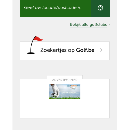
Vind
een
golfclub
in
uw
Bekijk alle golfclubs
buurt
Zoekertjes op
Golf.be
ADVERTEER HIER