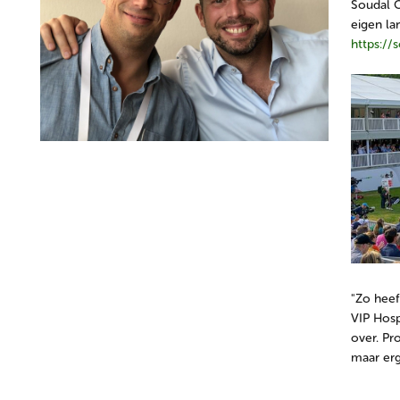
Soudal 
eigen la
https://
"Zo heef
VIP Hosp
over. Pr
maar erg