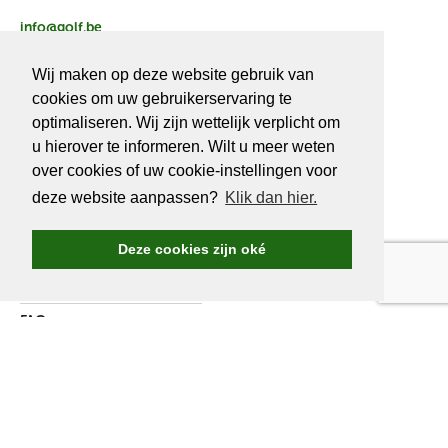
info@golf.be
BE 0466527339
Wij maken op deze website gebruik van
cookies om uw gebruikerservaring te
optimaliseren. Wij zijn wettelijk verplicht om
u hierover te informeren. Wilt u meer weten
OVER
GOLF.BE
over cookies of uw cookie-instellingen voor
deze website aanpassen?
Klik dan hier.
Golf.be voordelen
Word Golf.be lid
Deze cookies zijn oké
Wedstrijden & events
Ranking Golf.be wedstrijden
FAQ
Adverteren
Over ons
Contacteer ons